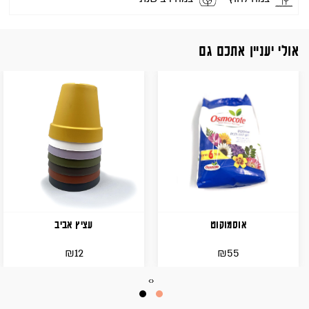
אולי יעניין אתכם גם
אוסמוקוט
עציץ אביב
₪
₪
12
55
›
‹