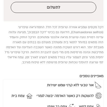
לתשלום
דקל מקסים שמביא אווירה טרופית לכל חלל. החמדוריאה שיפריצי
(Chamaedorea seifrizii), הידועה גם בכינוי "דקל הבמבוק", מציעה עלווה
עדינה דמויית נוצה שיוצרת מראה אלגנטי ומתוחכם. הדקל החזק והעמיד
הזה מתאים במיוחד לתנאי בית ומשתלב מושלם גם בבתים עם תאורה
מוגבלת יותר. הוא דורש השקיה מתונה כאשר השכבה העליונה של האדמה
מתייבשת ונהנה מרסיסות מים מדי פעם להגברת הלחות. הדקל שיפריצי גדל
יחסית מהר וניתן לשמור עליו בגודל מתאים לעציץ לאורך זמן. צמח אידיאלי
למי שרוצה להוסיף נוכחות טרופית מרשימה ללא טיפוח מורכב.
מאפיינים נוספים
אור טבעי ללא קרני שמש ישירות
להשקות רק כאשר האדמה יבשה לגמרי
צמח בית
צמח לחוץ
צמח רב שנתי