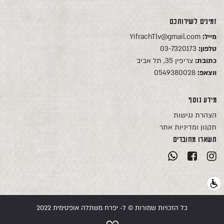
זמינים לשירותכם
מייל:
YifrachTlv@gmail.com
טלפון:
03-7320173
כתובת:
צריפין 35, תל אביב
ווצאפ:
0549380028
מידע נוסף
הצהרת נגישות
תקנון ומדיניות אתר
תשארו מחוברים
כל הזכויות שמורות © ל- יפרח משתלה אופטימית 2022