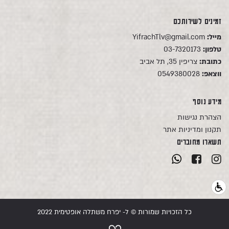
זמינים לשירותכם
מייל:
YifrachTlv@gmail.com
טלפון:
03-7320173
כתובת:
צריפין 35, תל אביב
ווצאפ:
0549380028
מידע נוסף
הצהרת נגישות
תקנון ומדיניות אתר
תשארו מחוברים
כל הזכויות שמורות © ל- יפרח משתלה אופטימית 2022