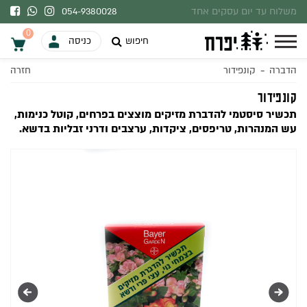
משלוח עד יום עסקים אחד
054-9380028
בהתאם למלאי.
0
חיפוש
כניסה
-
הדברה
קונפידור
חזרה
0
קונפידור
תכשיר סיסטמי להדברת מזיקים מוצצים בפרחים, קוטל כנימות,
עש המנהרות, טריפסים, ציקדות, ערצבים ודרני זבליות בדשא.