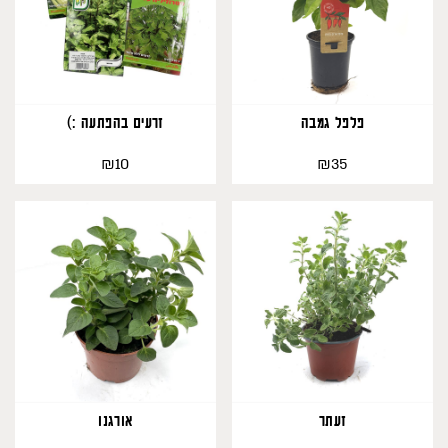
פלפל גמבה
זרעים בהפתעה :)
₪
₪
10
35
308
זעתר
אורגנו