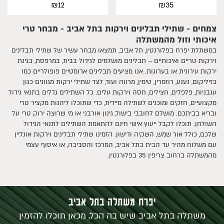
₪
₪
12
35
צמחים - שתילי תבלינים וירקות בתל אביב - מבחר טרי
איכותי וזול מהמשתלה
במשתלת יפרח בפלורנטין, תל אביב, תמצאו מבחר עשיר של שתילי תבלינים
וירקות טריים ואיכותיים – תבלינים מושלמים לגידול בבית, במרפסת, בגינת
ירקות עירונית או בערוגות. אנו מציעים תבלינים ארומטיים פופולריים כמו
בזיליקום, נענע, רוזמרין, טימין, מרווה ועוד, לצד שתילי ירקות מגוונים כגון
עגבניות, פלפלים, חצילים, חסה וירקות עלים. כל השתילים גדלים בתנאי גידול
מקצועיים, חזקים ומוכנים לשתילה מיידית, כדי שתוכלו ליהנות מקציר טרי
ובריא בביתכם. מושלם לחובבי בישול, גינון אורבני או מי שרוצה ירוק טרי על
השולחן. תוכלו לקבל ייעוץ אישי חינם להתאמת השתילים לתנאי הגידול
שלכם, כולל אור שמש, השקיה ודישון. הזמינו שתילי תבלינים וירקות אונליין
עם משלוח מהיר עד הבית בתל אביב, המרכז והסביבה, או איסוף עצמי
מהמשתלה ברחוב צריפין 35 בפלורנטין.
יפרח משתלה בתל אביב
משתלה בתל אביב שיש בה הכל, מכאן תוכלו להזמין