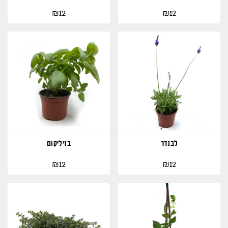
₪
₪
12
12
587
לבנדר
בזיליקום
₪
₪
12
12
407
186