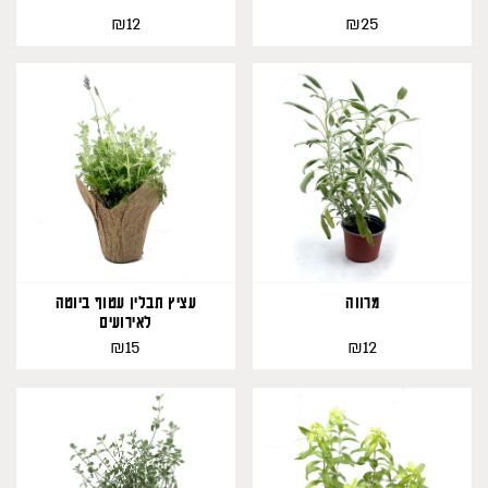
₪
₪
12
25
148
328
מרווה
עציץ תבלין עטוף ביוטה
לאירועים
₪
₪
15
12
458