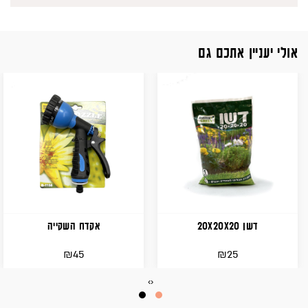
אולי יעניין אתכם גם
דשן 20X20X20
אקדח השקייה
₪
₪
45
25
›
‹