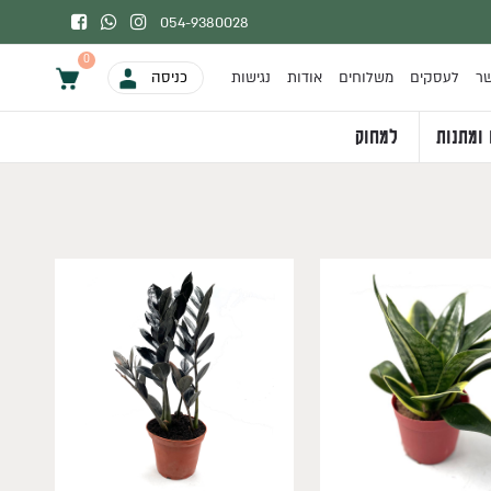
054-9380028
0
שר
לעסקים
משלוחים
אודות
נגישות
כניסה
0
 ומתנות
למחוק