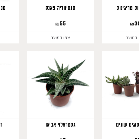
ס טריגינוס
סנסיווריה פאנק
סנס
₪
55
₪
3
 במוצר
צפו במוצר
560
וגים שונים
גסטראלוי אביאו
זמ