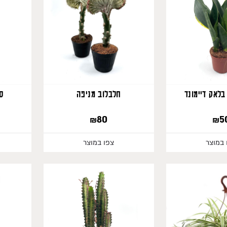
בלאק דיימונד
חלבלוב מניפה
סנ
₪
80
₪
5
 במוצר
צפו במוצר