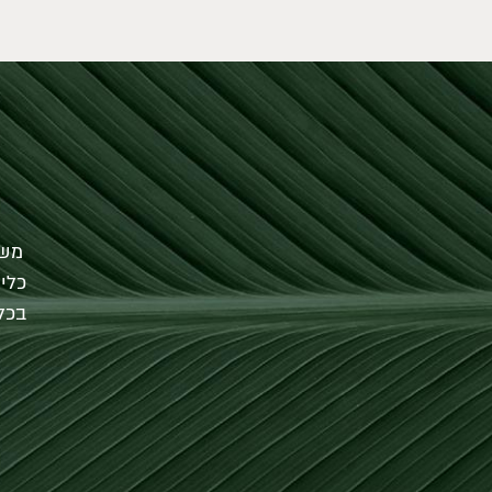
משת
כלי
בכל