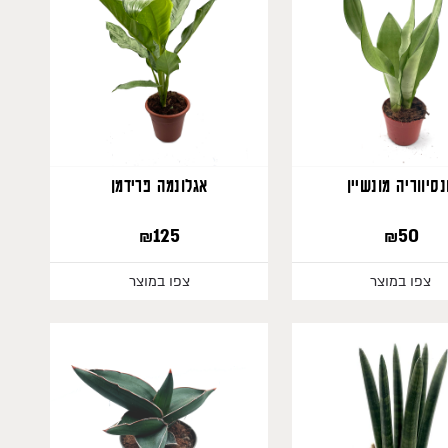
סיווריה מונשיין
אגלונמה פרידמן
₪
125
₪
50
צפו במוצר
צפו במוצר
389