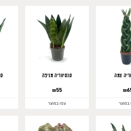
281
וריה צמה
סנסיווריה מניפה
סנ
₪
55
₪
6
 במוצר
צפו במוצר
300
400