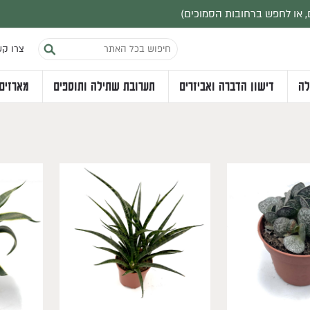
צרו ק
לה
דישון הדברה ואביזרים
תערובת שתילה ותוספים
מארזים