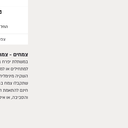
פ
החל 
צפו
צמחים - צמח
במשתלת יפרח בפ
השקיה מינימלית,
שתקבלו צמח בריא
חינם להתאמת הצ
והסביבה, או איסוף 