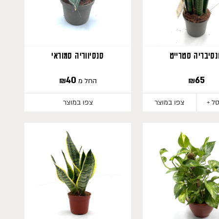
סיבריה סטרייט
סנסיווריה סמוראי
₪
40
₪
65
החל מ
ל +
צפו במוצר
צפו במוצר
536