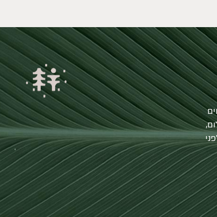
ים
ם,
ני