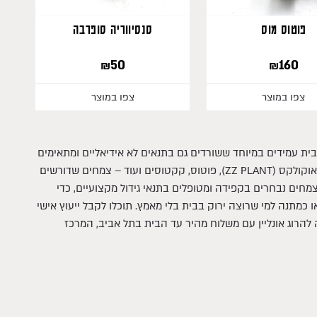
פוטוס מוס
סנסיווריה סופרבה
₪
50
₪
160
צפו במוצר
צפו במוצר
ת עמידים במיוחד ששורדים גם בתנאים לא אידיאליים ומתאימים
למתחילים או למי שזמנו מוגבל. אלה כוללים צמחים חזקים כמו סנסיווריה (לשון החמות), זמיאוקולקס (ZZ PLANT), פוטוס, קקטוסים ועוד – צמחים שדורשים
הצמחים נבחרים בקפידה ומטופלים בתנאי גידול מקצועיים, כדי
 כמתנה למי שרוצה ירוק בבית בלי מאמץ. תוכלו לקבל ייעוץ אישי
הרוג אונליין עם משלוח מהיר עד הבית בתל אביב, המרכז